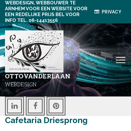
WEBDESIGN, WEBBOUWER TE
Ga
ARNHEM VOOR EEN WEBSITE VOOR
naar
PRIVACY
EEN REDELIJKE PRIJS BEL VOOR
de
INFO TEL. 06-14413556
inhoud
OTTOVANDERLAAN
WEBDESIGN
Cafetaria Driesprong